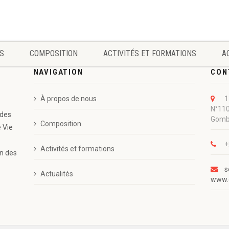
S
COMPOSITION
ACTIVITÉS ET FORMATIONS
A
NAVIGATION
CON
À propos de nous
1
N°110
 des
Gom
Composition
e Vie
+
Activités et formations
on des
s
Actualités
www.