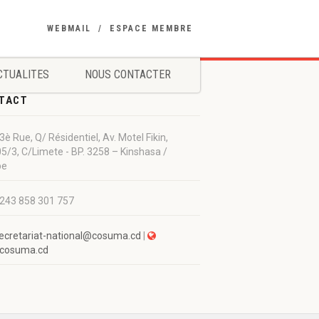
WEBMAIL
ESPACE MEMBRE
CTUALITES
NOUS CONTACTER
TACT
3è Rue, Q/ Résidentiel, Av. Motel Fikin,
5/3, C/Limete - BP. 3258 – Kinshasa /
be
243 858 301 757
ecretariat-national@cosuma.cd
|
cosuma.cd