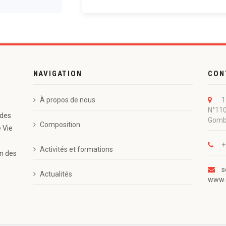
NAVIGATION
CON
À propos de nous
1
N°110
 des
Gom
Composition
e Vie
+
Activités et formations
on des
s
Actualités
www.