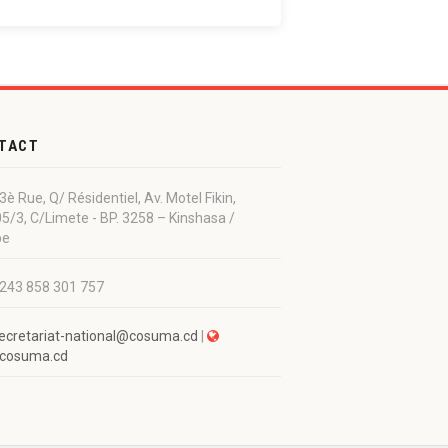
TACT
3è Rue, Q/ Résidentiel, Av. Motel Fikin,
5/3, C/Limete - BP. 3258 – Kinshasa /
be
243 858 301 757
ecretariat-national@cosuma.cd
|
cosuma.cd