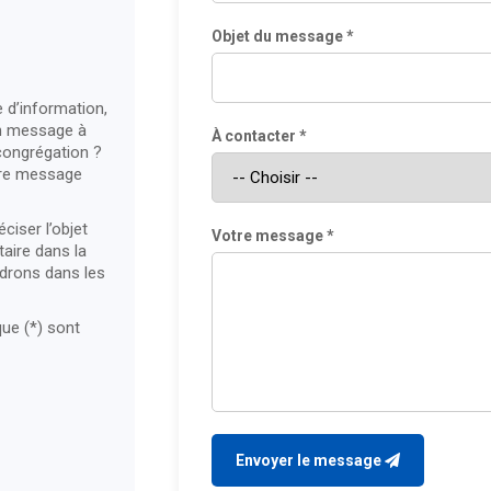
Objet du message *
d’information,
un message à
À contacter *
ongrégation ?
otre message
éciser l’objet
Votre message *
taire dans la
ndrons dans les
ue (*) sont
Envoyer le message